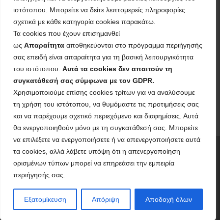
Η επιχείρηση χρηματοδοτήθηκε από τη Δράση του
ιστότοπου. Μπορείτε να δείτε λεπτομερείς πληροφορίες
Προγράμματος «Ανταγωνιστικότητα»
σχετικά με κάθε κατηγορία cookies παρακάτω.
(ΕΣΠΑ 2021-2027 «Πράσινη Παραγωγική Επένδυση ΜμΕ»
Τα cookies που έχουν επισημανθεί
της Δέσμης Δράσεων ''Πράσινη
ως
Απαραίτητα
αποθηκεύονται στο πρόγραμμα περιήγησής
Μετάβαση ΜμΕ''. Η Δράση στοχεύει στην αξιοποίηση και
ανάπτυξη σύγχρονων
σας επειδή είναι απαραίτητα για τη βασική λειτουργικότητα
τεχνολογιών από τις ΜμΕ, στην αναβάθμιση των
του ιστότοπου.
Αυτά τα cookies δεν απαιτούν τη
παραγόμενων προϊόντων /υπηρεσιών και
συγκατάθεσή σας σύμφωνα με τον GDPR.
εν γένει δραστηριοτήτων τους.
Χρησιμοποιούμε επίσης cookies τρίτων για να αναλύσουμε
τη χρήση του ιστότοπου, να θυμόμαστε τις προτιμήσεις σας
και να παρέχουμε σχετικό περιεχόμενο και διαφημίσεις. Αυτά
θα ενεργοποιηθούν μόνο με τη συγκατάθεσή σας. Μπορείτε
να επιλέξετε να ενεργοποιήσετε ή να απενεργοποιήσετε αυτά
τα cookies, αλλά λάβετε υπόψη ότι η απενεργοποίηση
© 2026
ΜΠΟΥΡΛΗΣ Ι.Α.Ε.Ε.
– Με επιφύλαξη παντός
δικαιώματος
ορισμένων τύπων μπορεί να επηρεάσει την εμπειρία
περιήγησής σας.
Υλοποιήθηκε από
WP
– Σχεδιασμένο με το
Customizr theme
Εξατομίκευση
Απόριψη
Αποδοχή όλων