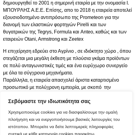
δημιουργηθεί το 2001 η σημερινή εταιρία με την ονομασία Ι.
ΜΠΟΥΡΛΗΣ Α.Ε.Ε. Επίσης, απο το 2018 η εταιρεία αποτελεί
εξουσιοδοτημένο αντιπρόσωπο της Prometeon για την
διανομή των ελαστικών φορτηγών Pirelli και των
θυγατρικών της Tegrys, Formula και Anteo, καθώς και των
εταιρειών Otani, Armstrong και Zeetex
Η επιχείρηση εδρεύει στο Αγρίνιο , σε ιδιόκτητο χώρο , όπου
στεγάζεται μια μεγάλη έκθεση με πλούσια γκάμα προϊόντων
σε πολύ ανταγωνιστικές τιμές και ένα ευρύχωρο συνεργείο
με όλα τα σύγχρονα μηχανήματα.
Παράλληλα, η εταιρεία απασχολεί άριστα καταρτισμένο
προσωπικό με πολύχρονη εμπειρία, με σκοπό την
υπεύθυνη και γρήγορη εξυπηρέτηση των πελατών
Σεβόμαστε την ιδιωτικότητα σας
Χρησιμοποιούμε cookies για να διασφαλίσουμε την ομαλή
πλοήγηση και να ενεργοποιήσουμε βασικές λειτουργίες του
ιστότοπου. Μπορείτε να δείτε λεπτομερείς πληροφορίες
σχετικά με κάθε κατηγορία cookies παρακάτω.