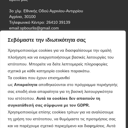
3ο χλμ. Εθνικής Οδού Αγρινίου-Αντιρρίου
Αγρίνιο, 30100
Τηλεφωνικό Κέντρο: 26410 39139
email:spbourlis@gmail.com
Σεβόμαστε την ιδιωτικότητα σας
Χρησιμοποιούμε cookies για να διασφαλίσουμε την ομαλή
πλοήγηση και να ενεργοποιήσουμε βασικές λειτουργίες του
Η επιχείρηση χρηματοδοτήθηκε από τη Δράση του
ιστότοπου. Μπορείτε να δείτε λεπτομερείς πληροφορίες
Προγράμματος «Ανταγωνιστικότητα»
σχετικά με κάθε κατηγορία cookies παρακάτω.
(ΕΣΠΑ 2021-2027 «Πράσινη Παραγωγική Επένδυση ΜμΕ»
Τα cookies που έχουν επισημανθεί
της Δέσμης Δράσεων ''Πράσινη
ως
Απαραίτητα
αποθηκεύονται στο πρόγραμμα περιήγησής
Μετάβαση ΜμΕ''. Η Δράση στοχεύει στην αξιοποίηση και
ανάπτυξη σύγχρονων
σας επειδή είναι απαραίτητα για τη βασική λειτουργικότητα
τεχνολογιών από τις ΜμΕ, στην αναβάθμιση των
του ιστότοπου.
Αυτά τα cookies δεν απαιτούν τη
παραγόμενων προϊόντων /υπηρεσιών και
συγκατάθεσή σας σύμφωνα με τον GDPR.
εν γένει δραστηριοτήτων τους.
Χρησιμοποιούμε επίσης cookies τρίτων για να αναλύσουμε
τη χρήση του ιστότοπου, να θυμόμαστε τις προτιμήσεις σας
και να παρέχουμε σχετικό περιεχόμενο και διαφημίσεις. Αυτά