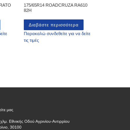
URATO
175/65R14 ROADCRUZA RA610
82H
Διαβάστε περισσότερα
είτε
Παρακαλώ συνδεθείτε για να δείτε
τις τιμές
είτε μας
 χλμ. Εθνικής Οδού Αγρινίου-Αντιρρίου
ρίνιο, 30100