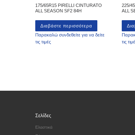
175/65R15 PIRELLI CINTURATO
225/4
ALL SEASON SF2 84H
ALL 
Διαβάστε περισσότερα
Δια
Παρακαλώ συνδεθείτε για να δείτε
Παρακα
τις τιμές
τις τιμ
Σελίδες
Ελαστικά