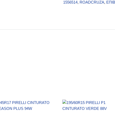
1556514
,
ROADCRUZA
,
ΕΠΙ