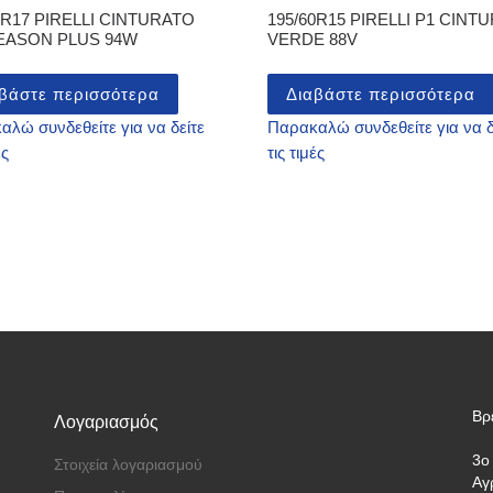
5R17 PIRELLI CINTURATO
195/60R15 PIRELLI P1 CINT
SEASON PLUS 94W
VERDE 88V
βάστε περισσότερα
Διαβάστε περισσότερα
λώ συνδεθείτε για να δείτε
Παρακαλώ συνδεθείτε για να δ
ές
τις τιμές
Βρ
Λογαριασμός
3ο
Στοιχεία λογαριασμού
Αγ